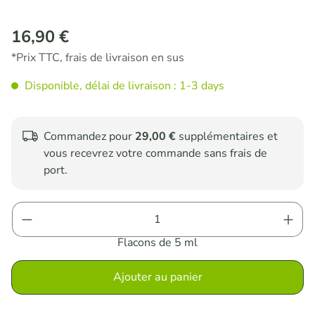
16,90 €
Prix régulier :
*Prix TTC, frais de livraison en sus
Disponible, délai de livraison : 1-3 days
Commandez pour
29,00 €
supplémentaires et
vous recevrez votre commande sans frais de
port.
Quantité de produit : Entrez la quantité sou
Flacons de 5 ml
Ajouter au panier